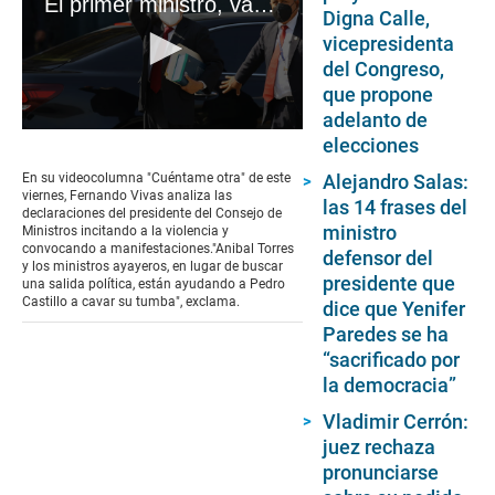
El primer ministro, vampírico, sale a atacar de noche. De día participa del desgobierno. #VideosEC #CO
Digna Calle,
vicepresidenta
del Congreso,
que propone
adelanto de
0
elecciones
seconds
of
Alejandro Salas:
En su videocolumna "Cuéntame otra" de este
5
viernes, Fernando Vivas analiza las
las 14 frases del
minutes,
declaraciones del presidente del Consejo de
57
ministro
Ministros incitando a la violencia y
seconds
convocando a manifestaciones."Anibal Torres
defensor del
y los ministros ayayeros, en lugar de buscar
presidente que
una salida política, están ayudando a Pedro
Castillo a cavar su tumba", exclama.
dice que Yenifer
Paredes se ha
“sacrificado por
la democracia”
Vladimir Cerrón:
juez rechaza
pronunciarse