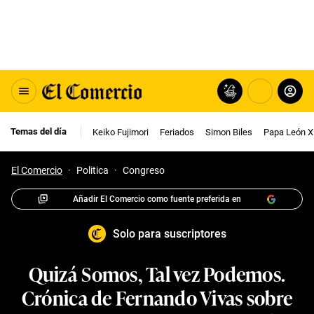
Temas del día
Keiko Fujimori
Feriados
Simon Biles
Papa León X
El Comercio
·
Politica
·
Congreso
Añadir El Comercio como fuente preferida en
Solo para suscriptores
Quizá Somos, Tal vez Podemos.
Crónica de Fernando Vivas sobre