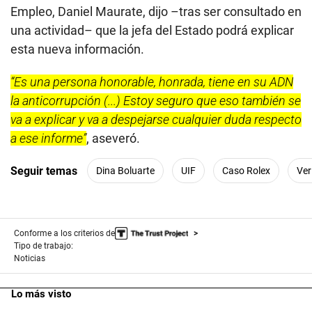
Empleo, Daniel Maurate, dijo –tras ser consultado en
una actividad– que la jefa del Estado podrá explicar
esta nueva información.
“Es una persona honorable, honrada, tiene en su ADN
la anticorrupción (...) Estoy seguro que eso también se
va a explicar y va a despejarse cualquier duda respecto
a ese informe”
, aseveró.
Seguir temas
Dina Boluarte
UIF
Caso Rolex
Ver
Conforme a los criterios de
Tipo de trabajo:
Noticias
Lo más visto