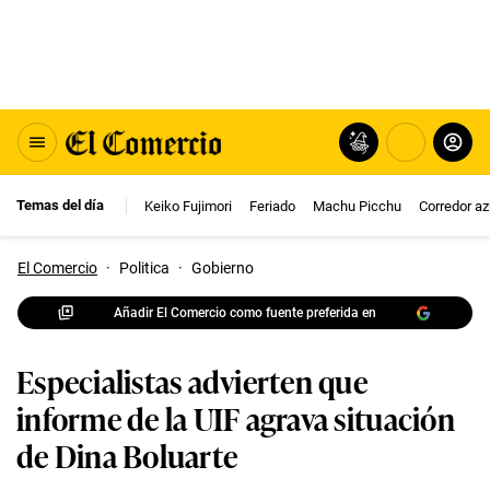
Temas del día
Keiko Fujimori
Feriado
Machu Picchu
Corredor az
El Comercio
·
Politica
·
Gobierno
Añadir El Comercio como fuente preferida en
Especialistas advierten que
informe de la UIF agrava situación
de Dina Boluarte