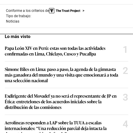
n
u
t
Conforme a los criterios de
e
Tipo de trabajo:
s
Noticias
,
0
Lo más visto
1
Papa León XIV en Perú: estas son todas las actividades
confirmadas en Lima, Chiclayo, Cusco y Pucallpa
2
Simone Biles en Lima: paso a paso, la agenda de la gimnasta
más ganadora del mundo y una visita que emocionará a toda
una selección nacional
3
Exdirigente del Movadef ya no será el representante de JP en
Ética: entretelones de los acuerdos iniciales sobre la
distribución de las comisiones
4
Aerolíneas responden a LAP sobre la TUUA a escalas
internacionales: “Una reducción parcial deja intacta la