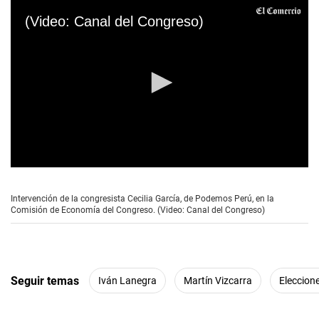
(Video: Canal del Congreso)
0
s
e
Intervención de la congresista Cecilia García, de Podemos Perú, en la
c
Comisión de Economía del Congreso. (Video: Canal del Congreso)
o
n
d
s
o
f
Seguir temas
Iván Lanegra
Martín Vizcarra
Eleccion
3
m
i