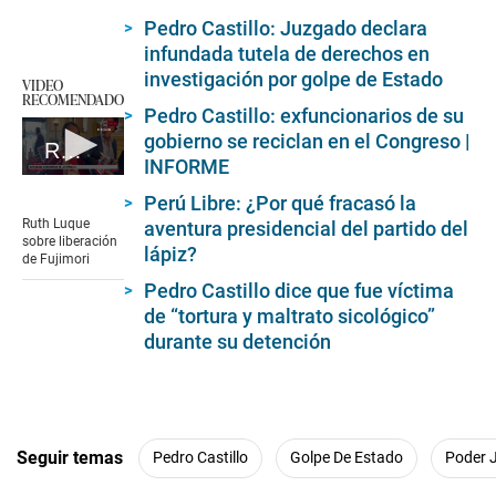
Pedro Castillo: Juzgado declara
infundada tutela de derechos en
investigación por golpe de Estado
VIDEO
RECOMENDADO
Pedro Castillo: exfuncionarios de su
gobierno se reciclan en el Congreso |
Ruth Luque sobre liberación de Fujimori
INFORME
0
seconds
Perú Libre: ¿Por qué fracasó la
of
Ruth Luque
aventura presidencial del partido del
3
sobre liberación
lápiz?
minutes,
de Fujimori
29
Pedro Castillo dice que fue víctima
seconds
de “tortura y maltrato sicológico”
durante su detención
Seguir temas
Pedro Castillo
Golpe De Estado
Poder J