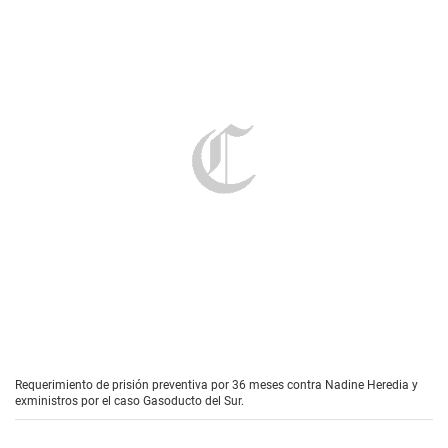
Requerimiento de prisión preventiva por 36 meses contra Nadine Heredia y
exministros por el caso Gasoducto del Sur.
Dicho proyecto fue inicialmente otorgado a la
empresa Kuntur Transportadora de Gas S.A., que