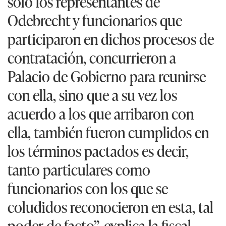
ella, también fueron cumplidos en
los términos pactados es decir,
tanto particulares como
funcionarios con los que se
coludidos reconocieron en esta, tal
poder de facto”, explica la fiscal
Mori.
-Castilla y Mayorga-
Para el Ministerio Público, el exministro de Economía
Luis Castilla, en su condición de persona de
confianza de la expareja presidencial, “se habría
encargado de promover las condiciones favorables,