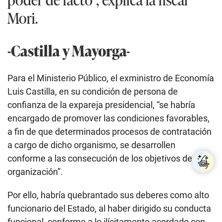
a fin de que determinados procesos de contratación
a cargo de dicho organismo, se desarrollen
conforme a las consecución de los objetivos de la
organización”.
Por ello, habría quebrantado sus deberes como alto
funcionario del Estado, al haber dirigido su conducta
funcional, conforme a lo ilícitamente acordado con
Humala y Heredia; y el grupo empresarial
Odebrecht.
En declaraciones a la prensa, Castilla ha calificado el
pedido de prisión preventiva en su contra como
“insólito, arbitrario e injusto”.
“He colaborado en todo
[con la justicia], cada vez que me han citado he
venido. Barata nunca me ha mencionado, sí
mencionan a otros ministros que tienen desbalance