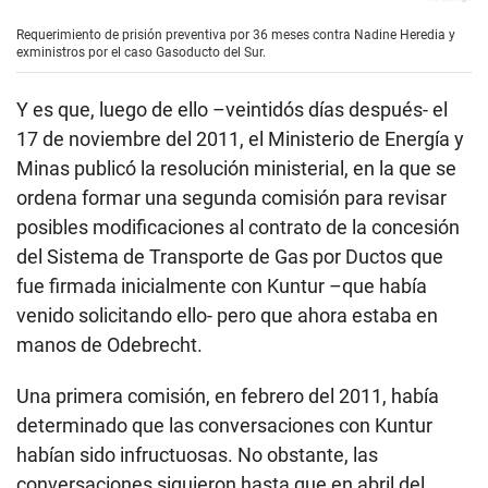
fue firmada inicialmente con Kuntur –que había
venido solicitando ello- pero que ahora estaba en
manos de Odebrecht.
Una primera comisión, en febrero del 2011, había
determinado que las conversaciones con Kuntur
habían sido infructuosas. No obstante, las
conversaciones siguieron hasta que en abril del
2012, que se suspendieron, quedando así hasta
octubre del 2014, cuando la empresa –ahora
liderada por Odebrecht- solicitó la terminación del
contrato que terminó por favorecer a la empresa
brasileña.
La fiscal también ha tomado en cuenta las
reuniones que sostuvo Jorge Merino –cuando aún
no era ministro de Energía y Minas (desde el 11 de