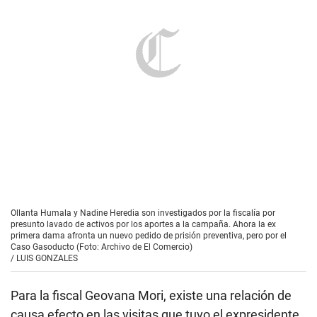
Ollanta Humala y Nadine Heredia son investigados por la fiscalía por
presunto lavado de activos por los aportes a la campaña. Ahora la ex
primera dama afronta un nuevo pedido de prisión preventiva, pero por el
Caso Gasoducto (Foto: Archivo de El Comercio)
/
LUIS GONZALES
Para la fiscal Geovana Mori, existe una relación de
causa efecto en las visitas que tuvo el expresidente
Ollanta Humala el 26 de octubre del 2011, de parte
de los representantes de la empresa Odebrecht,
Eduardo De Rozendo Pinto y Jorge Enrique Simoes
Barata.