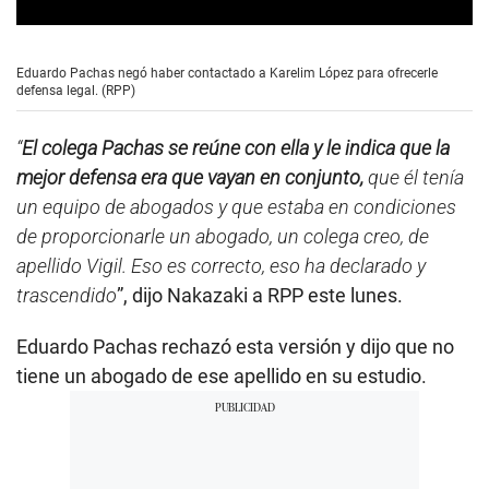
0
s
e
Eduardo Pachas negó haber contactado a Karelim López para ofrecerle
c
defensa legal. (RPP)
o
n
d
“
El colega Pachas se reúne con ella y le indica que la
s
o
mejor defensa era que vayan en conjunto,
que él tenía
f
un equipo de abogados y que estaba en condiciones
0
s
de proporcionarle un abogado, un colega creo, de
e
c
apellido Vigil. Eso es correcto, eso ha declarado y
o
trascendido
”, dijo Nakazaki a RPP este lunes.
n
d
s
Eduardo Pachas rechazó esta versión y dijo que no
tiene un abogado de ese apellido en su estudio.