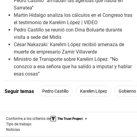
Pedro Castillo “armaban las agendas que había en
f
0
Sarratea”
s
Martín Hidalgo analiza los cálculos en el Congreso tras
e
c
el testimonio de Karelim López | VIDEO
o
Pedro Castillo se reunió con Dina Boluarte durante
n
d
visita a sede del Midis
s
César Nakazaki: Karelim López recibió amenaza de
muerte de empresario Zamir Villaverde
Ministro de Transporte sobre Karelim López: “No
conozco a esa señora que ha salido a imputar y hablar
esas cosas”
Seguir temas
Pedro Castillo
Karelim López
Gobierno 
Conforme a los criterios de
Tipo de trabajo:
Noticias