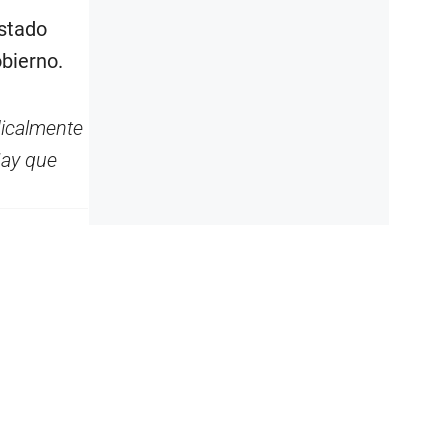
Estado
obierno.
dicalmente
Hay que