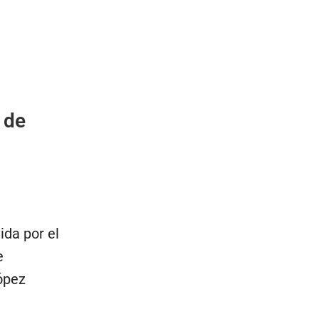
 de
ida por el
e
López