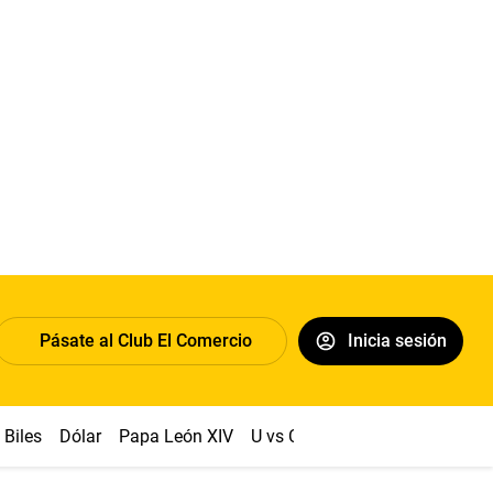
Pásate al Club El Comercio
Inicia sesión
Biles
Dólar
Papa León XIV
U vs Cristal
Congreso
Mach