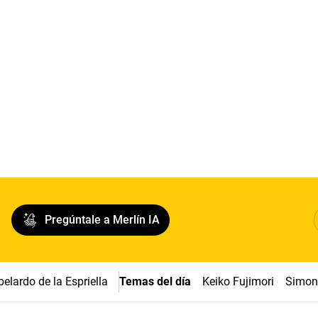
Pregúntale a Merlín IA
belardo de la Espriella
Temas del día
Keiko Fujimori
Simon 