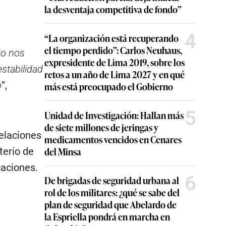
la desventaja competitiva de fondo”
4
“La organización está recuperando
el tiempo perdido”: Carlos Neuhaus,
No nos
expresidente de Lima 2019, sobre los
stabilidad
retos a un año de Lima 2027 y en qué
o
”,
más está preocupado el Gobierno
5
Unidad de Investigación: Hallan más
de siete millones de jeringas y
elaciones
medicamentos vencidos en Cenares
del Minsa
terio de
caciones.
6
De brigadas de seguridad urbana al
rol de los militares: ¿qué se sabe del
plan de seguridad que Abelardo de
la Espriella pondrá en marcha en