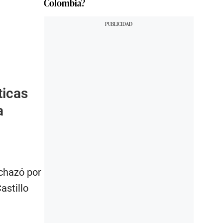
Colombia?
ticas
a
echazó por
astillo