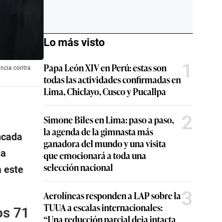
Lo más visto
1
Papa León XIV en Perú: estas son
ancia contra
todas las actividades confirmadas en
Lima, Chiclayo, Cusco y Pucallpa
2
Simone Biles en Lima: paso a paso,
la agenda de la gimnasta más
ncada
ganadora del mundo y una visita
la
que emocionará a toda una
selección nacional
a este
3
Aerolíneas responden a LAP sobre la
TUUA a escalas internacionales:
os 71
“Una reducción parcial deja intacta