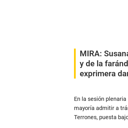
MIRA
:
Susana
y de la farán
exprimera d
En la sesión plenaria
mayoría admitir a tr
Terrones, puesta baj