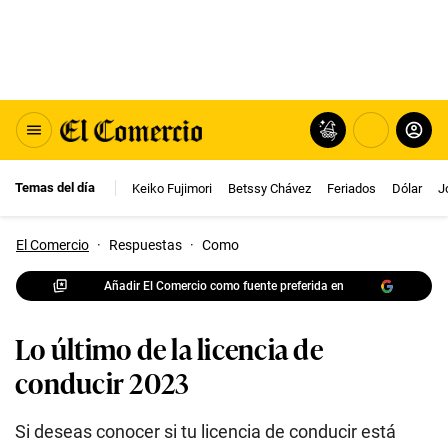
Temas del día
Keiko Fujimori
Betssy Chávez
Feriados
Dólar
J
El Comercio
·
Respuestas
·
Como
Añadir El Comercio como fuente preferida en
Lo último de la licencia de
conducir 2023
Si deseas conocer si tu licencia de conducir está