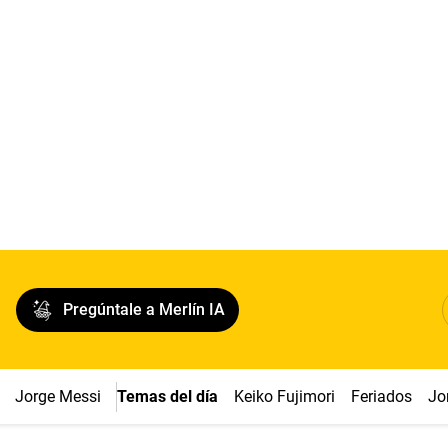
Pregúntale a Merlín IA
Jorge Messi
Temas del día
Keiko Fujimori
Feriados
Jo