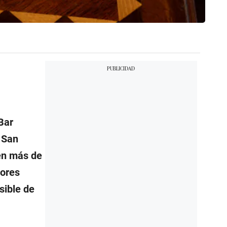
Bar
 San
cen más de
jores
sible de