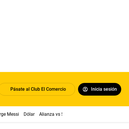
Pásate al Club El Comercio
Inicia sesión
rge Messi
Dólar
Alianza vs Sport Boys
Papa León XIV
Co