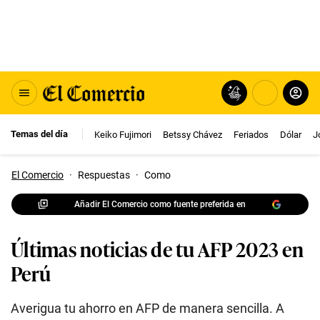
Temas del día
Keiko Fujimori
Betssy Chávez
Feriados
Dólar
J
El Comercio
·
Respuestas
·
Como
Añadir El Comercio como fuente preferida en
Últimas noticias de tu AFP 2023 en
Perú
Averigua tu ahorro en AFP de manera sencilla. A