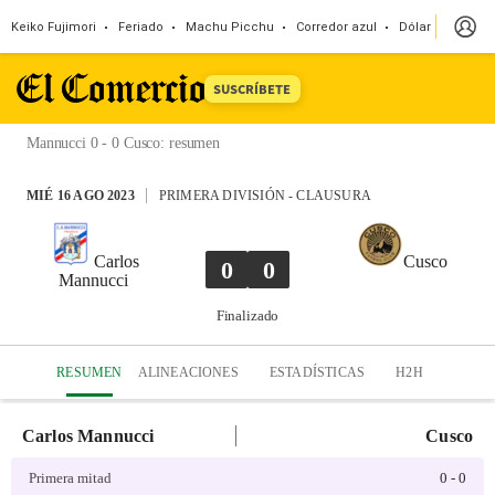
Keiko Fujimori
Feriado
Machu Picchu
Corredor azul
Dólar
Congr
SUSCRÍBETE
Mannucci 0 - 0 Cusco
:
resumen
MIÉ 16 AGO 2023
PRIMERA DIVISIÓN
-
CLAUSURA
Carlos
Cusco
0
0
Mannucci
Finalizado
RESUMEN
ALINEACIONES
ESTADÍSTICAS
H2H
Carlos Mannucci
Cusco
Primera mitad
0
-
0