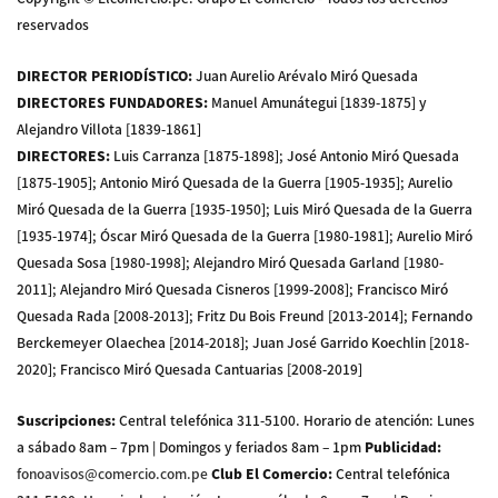
reservados
DIRECTOR PERIODÍSTICO
:
Juan Aurelio Arévalo Miró Quesada
DIRECTORES FUNDADORES
:
Manuel Amunátegui [1839-1875] y
Alejandro Villota [1839-1861]
DIRECTORES
:
Luis Carranza [1875-1898]; José Antonio Miró Quesada
[1875-1905]; Antonio Miró Quesada de la Guerra [1905-1935]; Aurelio
Miró Quesada de la Guerra [1935-1950]; Luis Miró Quesada de la Guerra
[1935-1974]; Óscar Miró Quesada de la Guerra [1980-1981]; Aurelio Miró
Quesada Sosa [1980-1998]; Alejandro Miró Quesada Garland [1980-
2011]; Alejandro Miró Quesada Cisneros [1999-2008]; Francisco Miró
Quesada Rada [2008-2013]; Fritz Du Bois Freund [2013-2014]; Fernando
Berckemeyer Olaechea [2014-2018]; Juan José Garrido Koechlin [2018-
2020]; Francisco Miró Quesada Cantuarias [2008-2019]
Suscripciones
:
Central telefónica 311-5100
.
Horario de atención: Lunes
a sábado 8am – 7pm | Domingos y feriados 8am – 1pm
Publicidad
:
fonoavisos@comercio.com.pe
Club El Comercio
:
Central telefónica