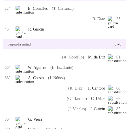
22
’
E. Gonzáles
(T. Carranza)
R. Díaz
25
’
45
’
R. García
Segunda mitad
0
-
0
(A. Gordillo)
M. da Luz
61
’
66
’
W. Aguirre
(L. Escalante)
66
’
A. Cossio
(J. Núñez)
(R. Díaz)
T. Cantoro
68
’
(G. Barreto)
C. Uribe
68
’
(J. Vidales)
J. Guivin
85
’
86
’
G. Viera