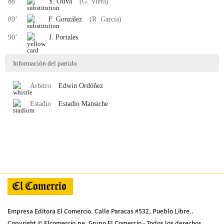
88
’
Y. Oliva
(G. Viera)
89
’
F. González
(R. García)
90
’
J. Portales
Información del partido
Árbitro
Edwin
Ordóñez
Estadio
Estadio Mansiche
Empresa Editora El Comercio. Calle Paracas #532, Pueblo Libre..
Copyright © Elcomercio.pe. Grupo El Comercio - Todos los derechos