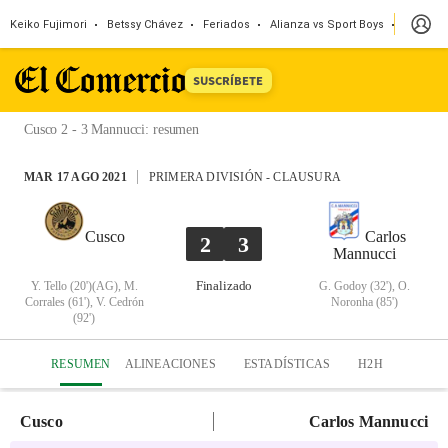
Keiko Fujimori
Betssy Chávez
Feriados
Alianza vs Sport Boys
Jorge M
SUSCRÍBETE
Cusco 2 - 3 Mannucci
:
resumen
MAR 17 AGO 2021
PRIMERA DIVISIÓN
-
CLAUSURA
Cusco
Carlos
2
3
Mannucci
Finalizado
Y. Tello (20')(AG), M.
G. Godoy (32'), O.
Corrales (61'), V. Cedrón
Noronha (85')
(92')
RESUMEN
ALINEACIONES
ESTADÍSTICAS
H2H
Cusco
Carlos Mannucci