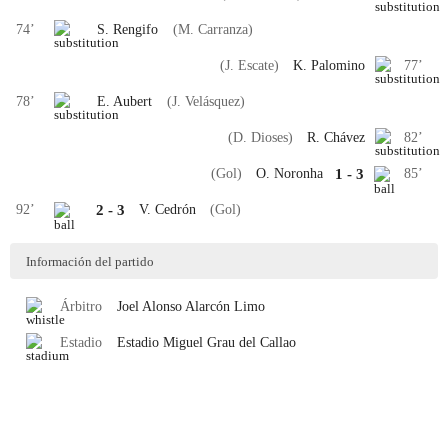
74
’
S. Rengifo
(M. Carranza)
(J. Escate)
K. Palomino
77
’
78
’
E. Aubert
(J. Velásquez)
(D. Dioses)
R. Chávez
82
’
(Gol)
O. Noronha
1
-
3
85
’
92
’
2
-
3
V. Cedrón
(Gol)
Información del partido
Árbitro
Joel Alonso
Alarcón Limo
Estadio
Estadio Miguel Grau del Callao