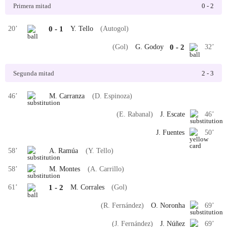
Primera mitad
0
-
2
20
’
0
-
1
Y. Tello
(Autogol)
(Gol)
G. Godoy
0
-
2
32
’
Segunda mitad
2
-
3
46
’
M. Carranza
(D. Espinoza)
(E. Rabanal)
J. Escate
46
’
J. Fuentes
50
’
58
’
A. Ramúa
(Y. Tello)
58
’
M. Montes
(A. Carrillo)
61
’
1
-
2
M. Corrales
(Gol)
(R. Fernández)
O. Noronha
69
’
(J. Fernández)
J. Núñez
69
’