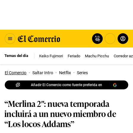
Temas del día
Keiko Fujimori
Feriado
Machu Picchu
Corredor az
El Comercio
·
Saltar Intro
·
Netflix
·
Series
Añadir El Comercio como fuente preferida en
“Merlina 2″: nueva temporada
incluirá a un nuevo miembro de
“Los locos Addams”