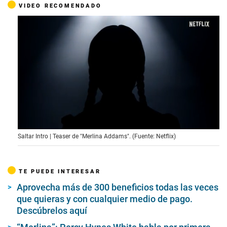
VIDEO RECOMENDADO
0
Saltar Intro | Teaser de "Merlina Addams". (Fuente: Netflix)
s
e
c
o
TE PUEDE INTERESAR
n
d
Aprovecha más de 300 beneficios todas las veces
s
o
que quieras y con cualquier medio de pago.
f
Descúbrelos aquí
4
1