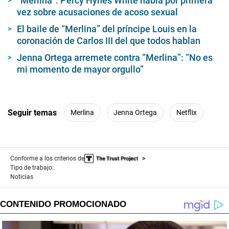
“Merlina”: Percy Hynes White habla por primera
s
vez sobre acusaciones de acoso sexual
e
c
o
El baile de “Merlina” del príncipe Louis en la
n
coronación de Carlos III del que todos hablan
d
s
Jenna Ortega arremete contra “Merlina”: “No es
mi momento de mayor orgullo”
Seguir temas
Merlina
Jenna Ortega
Netflix
Conforme a los criterios de
Tipo de trabajo:
Noticias