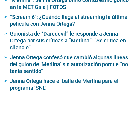
“Merlina”: Jenna Ortega brilló con su estilo gótico
2
m
en la MET Gala | FOTOS
i
n
“Scream 6″: ¿Cuándo llega al streaming la última
u
película con Jenna Ortega?
t
e
Guionista de “Daredevil” le responde a Jenna
s
,
Ortega por sus críticas a “Merlina”: “Se critica en
3
silencio”
6
s
Jenna Ortega confesó que cambió algunas líneas
e
del guion de ‘Merlina’ sin autorización porque “no
c
o
tenía sentido”
n
d
Jenna Ortega hace el baile de Merlina para el
s
programa ‘SNL’