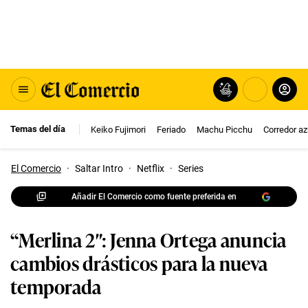
Temas del día
Keiko Fujimori
Feriado
Machu Picchu
Corredor az
El Comercio
·
Saltar Intro
·
Netflix
·
Series
Añadir El Comercio como fuente preferida en
“Merlina 2″: Jenna Ortega anuncia
cambios drásticos para la nueva
temporada