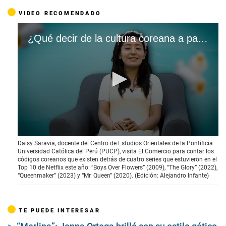
VIDEO RECOMENDADO
¿Qué decir de la cultura coreana a partir de 4 series de Netflix? #VideosGEC
0
Daisy Saravia, docente del Centro de Estudios Orientales de la Pontificia
s
Universidad Católica del Perú (PUCP), visita El Comercio para contar los
e
códigos coreanos que existen detrás de cuatro series que estuvieron en el
c
Top 10 de Netflix este año: “Boys Over Flowers” (2009), “The Glory” (2022),
o
“Queenmaker” (2023) y “Mr. Queen” (2020). (Edición: Alejandro Infante)
n
d
s
o
TE PUEDE INTERESAR
f
1