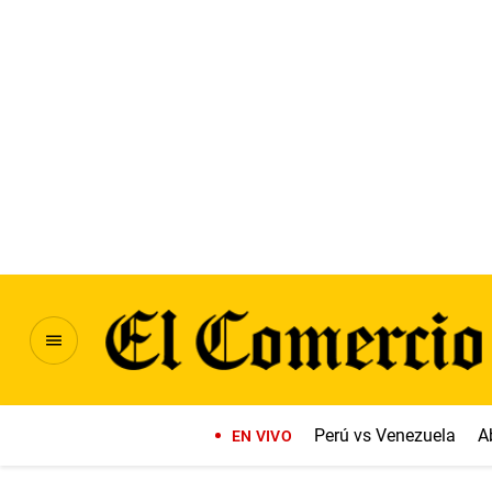
Perú vs Venezuela
A
EN VIVO