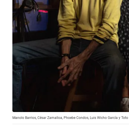
Manolo Barrios, César Zamalloa, Phoebe Condos, Luis Wicho García y Toto 