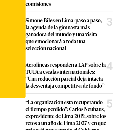
comisiones
3
Simone Biles en Lima: paso a paso,
la agenda de la gimnasta más
ganadora del mundo y una visita
que emocionará a toda una
selección nacional
4
Aerolíneas responden a LAP sobre la
TUUA a escalas internacionales:
“Una reducción parcial deja intacta
la desventaja competitiva de fondo”
5
“La organización está recuperando
el tiempo perdido”: Carlos Neuhaus,
expresidente de Lima 2019, sobre los
retos a un año de Lima 2027 y en qué
más está preocupado el Gobierno