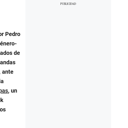
or Pedro
género-
iados de
bandas
, ante
ia
pas
, un
ck
los