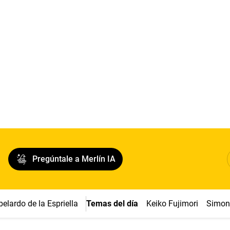
Pregúntale a Merlín IA
belardo de la Espriella
Temas del día
Keiko Fujimori
Simon 