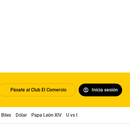
Pásate al Club El Comercio
Inicia sesión
Biles
Dólar
Papa León XIV
U vs Cristal
Congreso
Mach