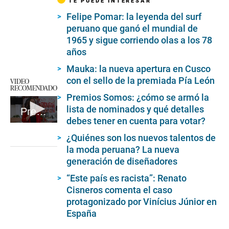
TE PUEDE INTERESAR
Felipe Pomar: la leyenda del surf
peruano que ganó el mundial de
1965 y sigue corriendo olas a los 78
años
Mauka: la nueva apertura en Cusco
con el sello de la premiada Pía León
VIDEO
RECOMENDADO
Premios Somos: ¿cómo se armó la
lista de nominados y qué detalles
Premios Somos: ya puedes votar por tus favoritos en el ranking gastronómico donde el público elige
debes tener en cuenta para votar?
0
seconds
¿Quiénes son los nuevos talentos de
of
la moda peruana? La nueva
1
minute,
generación de diseñadores
32
seconds
“Este país es racista”: Renato
Cisneros comenta el caso
protagonizado por Vinícius Júnior en
España