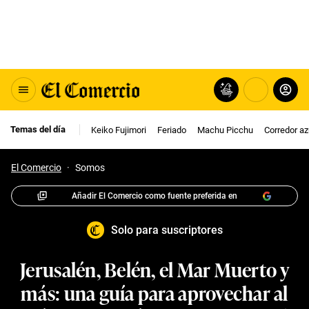
Temas del día
Keiko Fujimori
Feriado
Machu Picchu
Corredor az
El Comercio
·
Somos
Añadir El Comercio como fuente preferida en
Solo para suscriptores
Jerusalén, Belén, el Mar Muerto y
más: una guía para aprovechar al