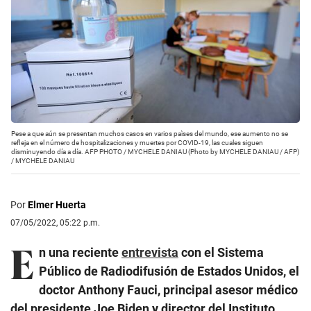
Pese a que aún se presentan muchos casos en varios paìses del mundo, ese aumento no se
refleja en el número de hospitalizaciones y muertes por COVID-19, las cuales siguen
disminuyendo día a día. AFP PHOTO / MYCHELE DANIAU (Photo by MYCHELE DANIAU / AFP)
/
MYCHELE DANIAU
Por
Elmer Huerta
07/05/2022, 05:22 p.m.
E
n una reciente
entrevista
con el Sistema
Público de Radiodifusión de Estados Unidos, el
doctor Anthony Fauci, principal asesor médico
del presidente Joe Biden y director del Instituto