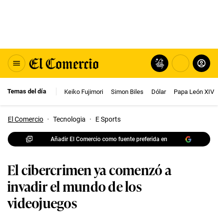
Temas del día
Keiko Fujimori
Simon Biles
Dólar
Papa León XIV
El Comercio
·
Tecnologia
·
E Sports
Añadir El Comercio como fuente preferida en
El cibercrimen ya comenzó a
invadir el mundo de los
videojuegos