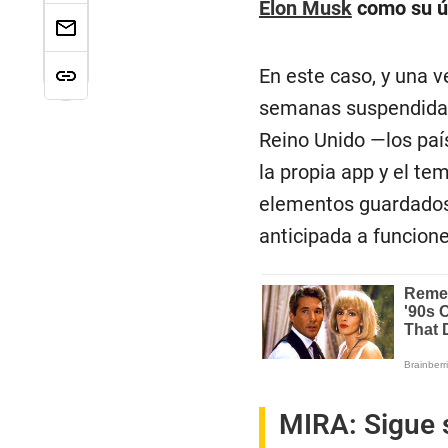
Elon Musk
como su ú
En este caso, y una 
semanas suspendida e
Reino Unido —los paí
la propia app y el te
elementos guardados d
anticipada a funcion
MIRA:
Sigue 