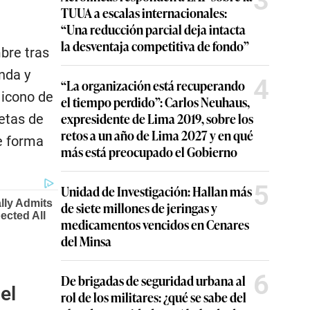
3
TUUA a escalas internacionales:
“Una reducción parcial deja intacta
la desventaja competitiva de fondo”
bre tras
nda y
4
“La organización está recuperando
 icono de
el tiempo perdido”: Carlos Neuhaus,
expresidente de Lima 2019, sobre los
petas de
retos a un año de Lima 2027 y en qué
e forma
más está preocupado el Gobierno
5
Unidad de Investigación: Hallan más
de siete millones de jeringas y
medicamentos vencidos en Cenares
del Minsa
6
De brigadas de seguridad urbana al
el
rol de los militares: ¿qué se sabe del