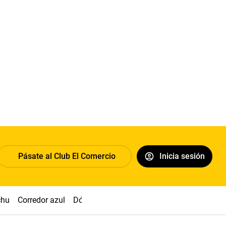
Pásate al Club El Comercio
Inicia sesión
chu
Corredor azul
Dólar
Congreso
Nasca
Acuña
Toled