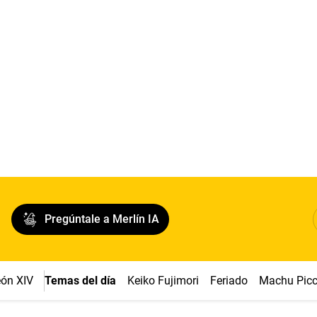
Pregúntale a Merlín IA
ón XIV
Temas del día
Keiko Fujimori
Feriado
Machu Pic