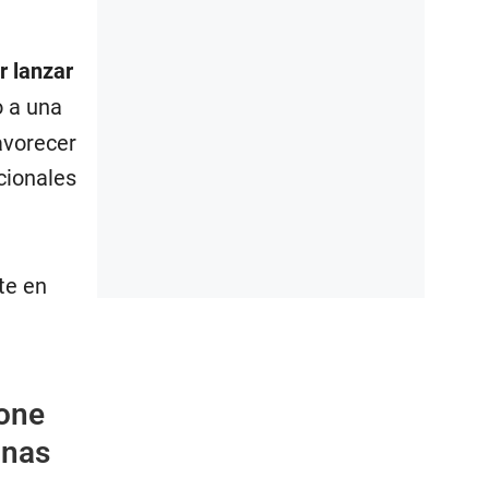
r lanzar
o a una
avorecer
cionales
te en
hone
anas