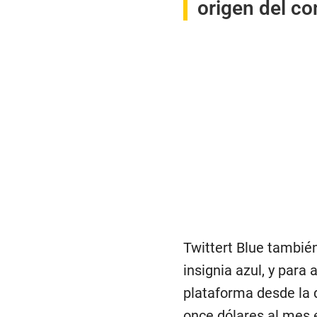
origen del c
Twittert Blue tambié
insignia azul, y para
plataforma desde la 
once dólares al mes e