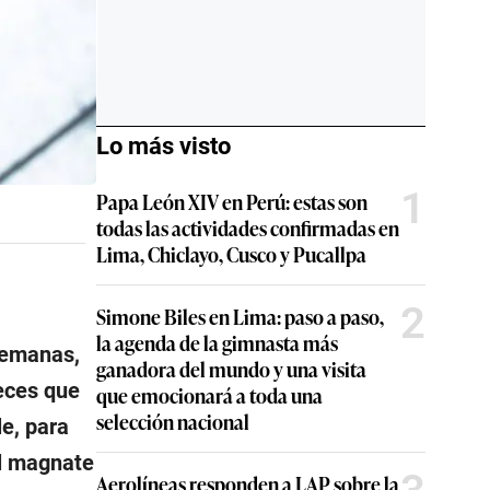
Lo más visto
1
Papa León XIV en Perú: estas son
todas las actividades confirmadas en
Lima, Chiclayo, Cusco y Pucallpa
2
Simone Biles en Lima: paso a paso,
la agenda de la gimnasta más
semanas,
ganadora del mundo y una visita
veces que
que emocionará a toda una
selección nacional
e, para
el magnate
Aerolíneas responden a LAP sobre la