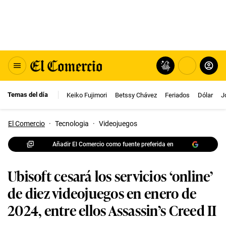
Temas del día
Keiko Fujimori
Betssy Chávez
Feriados
Dólar
J
El Comercio
·
Tecnologia
·
Videojuegos
Añadir El Comercio como fuente preferida en
Ubisoft cesará los servicios ‘online’
de diez videojuegos en enero de
2024, entre ellos Assassin’s Creed II