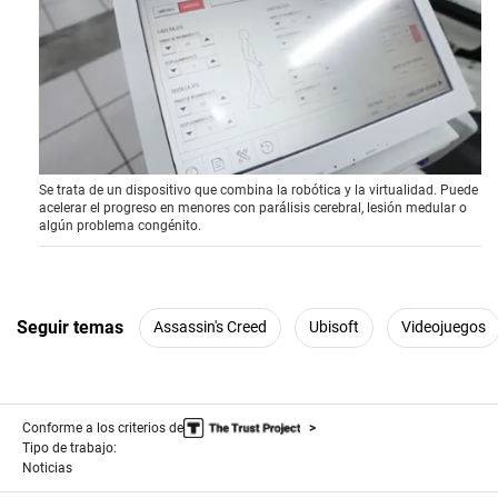
0
Se trata de un dispositivo que combina la robótica y la virtualidad. Puede
s
acelerar el progreso en menores con parálisis cerebral, lesión medular o
e
algún problema congénito.
c
o
n
d
s
o
Seguir temas
Assassin's Creed
Ubisoft
Videojuegos
f
4
m
i
n
Conforme a los criterios de
u
t
Tipo de trabajo:
e
Noticias
s