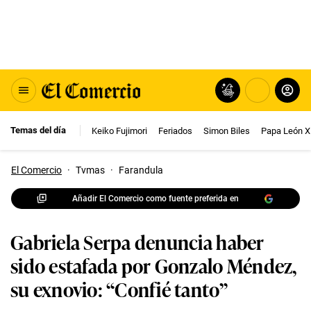
Temas del día
Keiko Fujimori
Feriados
Simon Biles
Papa León X
El Comercio
·
Tvmas
·
Farandula
Añadir El Comercio como fuente preferida en
Gabriela Serpa denuncia haber
sido estafada por Gonzalo Méndez,
su exnovio: “Confié tanto”