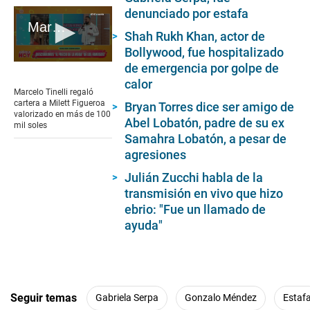
denunciado por estafa
Marcelo Tinelli regaló cartera a Milett Figueroa valorizado en más de 100 mil soles
Shah Rukh Khan, actor de
Bollywood, fue hospitalizado
0
de emergencia por golpe de
seconds
calor
of
Marcelo Tinelli regaló
1
cartera a Milett Figueroa
Bryan Torres dice ser amigo de
minute,
valorizado en más de 100
Abel Lobatón, padre de su ex
27
mil soles
seconds
Samahra Lobatón, a pesar de
agresiones
Julián Zucchi habla de la
transmisión en vivo que hizo
ebrio: "Fue un llamado de
ayuda"
Seguir temas
Gabriela Serpa
Gonzalo Méndez
Estaf