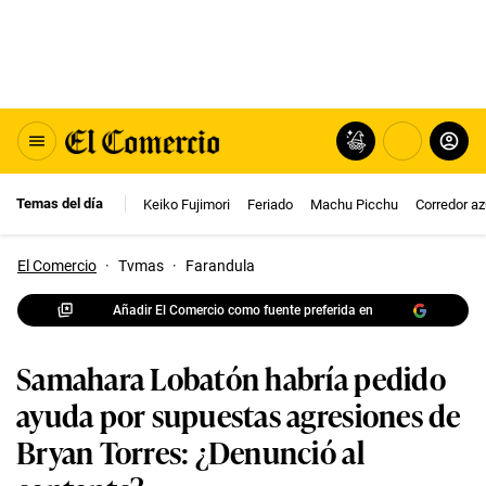
Temas del día
Keiko Fujimori
Feriado
Machu Picchu
Corredor az
El Comercio
·
Tvmas
·
Farandula
Añadir El Comercio como fuente preferida en
Samahara Lobatón habría pedido
ayuda por supuestas agresiones de
Bryan Torres: ¿Denunció al