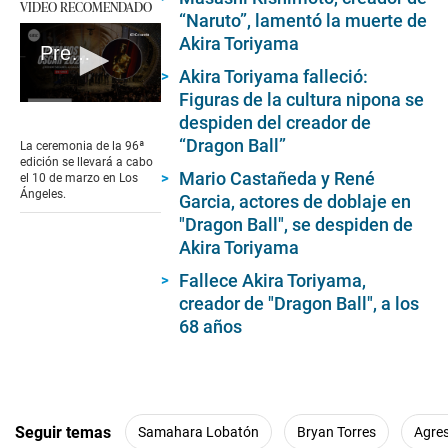
VIDEO RECOMENDADO
“Naruto”, lamentó la muerte de
Akira Toriyama
Premios Oscar 2024: nominados, dónde y a qué hora ver en vivo la gala
Akira Toriyama falleció:
Figuras de la cultura nipona se
0
despiden del creador de
seconds
of
“Dragon Ball”
La ceremonia de la 96ª
2
edición se llevará a cabo
minutes,
Mario Castañeda y René
el 10 de marzo en Los
45
Ángeles.
Garcia, actores de doblaje en
seconds
"Dragon Ball", se despiden de
Akira Toriyama
Fallece Akira Toriyama,
creador de "Dragon Ball", a los
68 años
Seguir temas
Samahara Lobatón
Bryan Torres
Agres