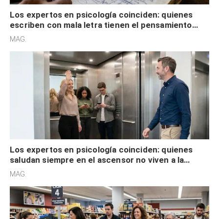
Los expertos en psicología coinciden: quienes
escriben con mala letra tienen el pensamiento
acelerado y no lo hacen por desinterés
MAG.
Los expertos en psicología coinciden: quienes
saludan siempre en el ascensor no viven a la
defensiva y tienen apertura social
MAG.