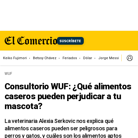
SUSCRÍBETE
Keiko Fujimori
Betssy Chávez
Feriados
Dólar
Jorge Messi
Papa L
WUF
Consultorio WUF: ¿Qué alimentos
caseros pueden perjudicar a tu
mascota?
La veterinaria Alexia Serkovic nos explica qué
alimentos caseros pueden ser peligrosos para
perros y gatos, y cuáles son los alimentos aptos