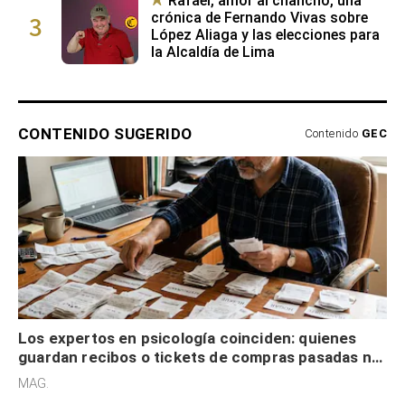
Rafael, amor al chancho, una
3
crónica de Fernando Vivas sobre
López Aliaga y las elecciones para
la Alcaldía de Lima
CONTENIDO SUGERIDO
Contenido
GEC
Los expertos en psicología coinciden: quienes
guardan recibos o tickets de compras pasadas no
son acumuladores, sino que tienen necesidad de
MAG.
control