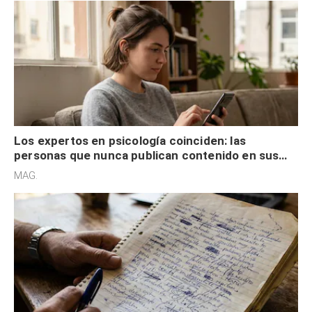
Los expertos en psicología coinciden: las
personas que nunca publican contenido en sus
redes sociales no pretenden buscar validación
MAG.
externa