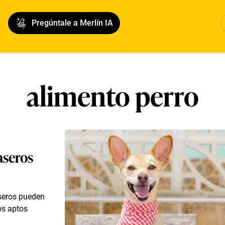
Pregúntale a Merlín IA
alimento perro
aseros
aseros pueden
os aptos