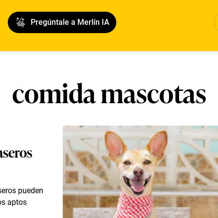
Pregúntale a Merlín IA
comida mascotas
aseros
aseros pueden
os aptos