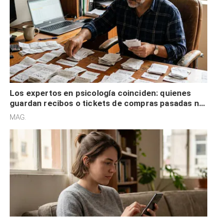
Los expertos en psicología coinciden: quienes
guardan recibos o tickets de compras pasadas no
son acumuladores, sino que tienen necesidad de
MAG.
control