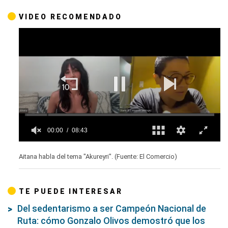
VIDEO RECOMENDADO
00:01
08:43
0
seconds
Aitana habla del tema "Akureyri". (Fuente: El Comercio)
of
8
minutes,
43
TE PUEDE INTERESAR
seconds
Del sedentarismo a ser Campeón Nacional de
Ruta: cómo Gonzalo Olivos demostró que los