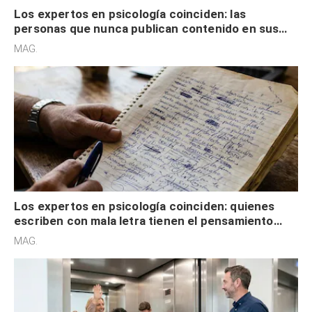
Los expertos en psicología coinciden: las
personas que nunca publican contenido en sus
redes sociales no pretenden buscar validación
MAG.
externa
Los expertos en psicología coinciden: quienes
escriben con mala letra tienen el pensamiento
acelerado y no lo hacen por desinterés
MAG.