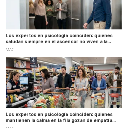
Los expertos en psicología coinciden: quienes
saludan siempre en el ascensor no viven a la
defensiva y tienen apertura social
MAG.
Los expertos en psicología coinciden: quienes
mantienen la calma en la fila gozan de empatía
cognitiva, gratitud y no solo tienen autocontrol