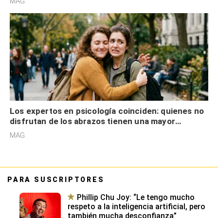
MAG.
Los expertos en psicología coinciden: quienes no
disfrutan de los abrazos tienen una mayor
sensibilidad a los estímulos físicos y no es por
MAG.
desinterés
PARA SUSCRIPTORES
Phillip Chu Joy: “Le tengo mucho
respeto a la inteligencia artificial, pero
también mucha desconfianza”