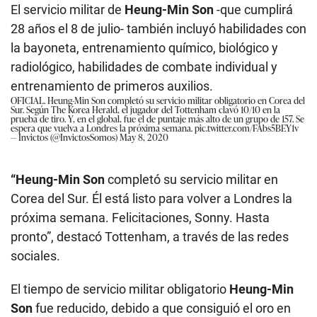
El servicio militar de
Heung-Min Son
-que cumplirá
28 años el 8 de julio- también incluyó habilidades con
la bayoneta, entrenamiento químico, biológico y
radiológico, habilidades de combate individual y
entrenamiento de primeros auxilios.
OFICIAL. Heung-Min Son completó su servicio militar obligatorio en Corea del
Sur. Según The Korea Herald, el jugador del Tottenham clavó 10/10 en la
prueba de tiro. Y, en el global, fue el de puntaje más alto de un grupo de 157. Se
espera que vuelva a Londres la próxima semana.
pic.twitter.com/FAbs5BEY1v
— Invictos (@InvictosSomos)
May 8, 2020
“Heung-Min Son
completó su servicio militar en
Corea del Sur. Él está listo para volver a Londres la
próxima semana. Felicitaciones, Sonny. Hasta
pronto”, destacó Tottenham, a través de las redes
sociales.
El tiempo de servicio militar obligatorio
Heung-Min
Son
fue reducido, debido a que consiguió el oro en