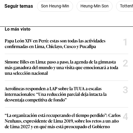
Seguir temas
Son Heung-Min
Heung-Min Son
Totte
Lo más visto
1
Papa León XIV en Perú: estas son todas las actividades
confirmadas en Lima, Chiclayo, Cusco y Pucallpa
2
Simone Biles en Lima: paso a paso, la agenda de la gimnasta
más ganadora del mundo y una visita que emocionará a toda
una selección nacional
3
Aerolíneas responden a LAP sobre la TUUA a escalas
internacionales: “Una reducción parcial deja intacta la
desventaja competitiva de fondo”
4
“La organización está recuperando el tiempo perdido”: Carlos
Neuhaus, expresidente de Lima 2019, sobre los retos a un año
de Lima 2027 y en qué más está preocupado el Gobierno