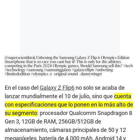
@superscientiktok
Unboxing the Samsung Galaxy Z Flip 6 Olympics Edition
Smartphone that is so rare you cant buy it! This is only for the athletes
competing in the Paris 2024 Olympic games. Should Samsung sell this?
#tech
#technology
#samsung
#samsunggalaxy
#galaxyzflip6
#unboxing
#limitededition
#olympics
♬ original sound - dannywinget
En el caso del
Galaxy Z Flip6
no solo se acaba de
lanzar mundialmente el 10 de julio, sino que
cuenta
con especificaciones que lo ponen en lo más alto de
su segmento
: procesador Qualcomm Snapdragon 8
Gen 3, 12GB de RAM, 256GB/512GB de
almacenamiento, cámaras principales de 50 y 12
megapíxeles, batería de 4.000 mAh, Android 14 y