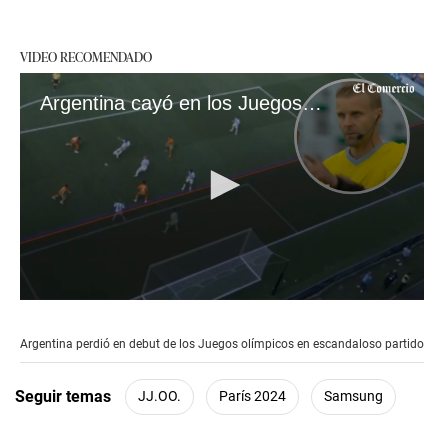
VIDEO RECOMENDADO
Argentina cayó en los Juegos olímpicos en escandaloso partido
0
seconds
of
Argentina perdió en debut de los Juegos olímpicos en escandaloso partido
1
minute,
53
Seguir temas
JJ.OO.
París 2024
Samsung
seconds