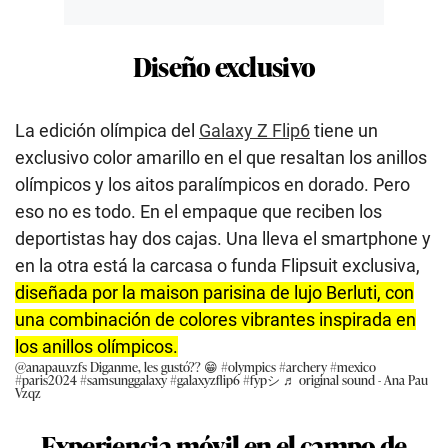
Diseño exclusivo
La edición olímpica del
Galaxy Z Flip6
tiene un
exclusivo color amarillo en el que resaltan los anillos
olímpicos y los aitos paralímpicos en dorado. Pero
eso no es todo. En el empaque que reciben los
deportistas hay dos cajas. Una lleva el smartphone y
en la otra está la carcasa o funda Flipsuit exclusiva,
diseñada por la maison parisina de lujo Berluti, con
una combinación de colores vibrantes inspirada en
los anillos olímpicos.
@anapau.vzfs
Diganme, les gustó?? 😁
#olympics
#archery
#mexico
#paris2024
#samsunggalaxy
#galaxyzflip6
#fypシ
♬ original sound - Ana Pau
Vzqz
Experiencia móvil en el campo de