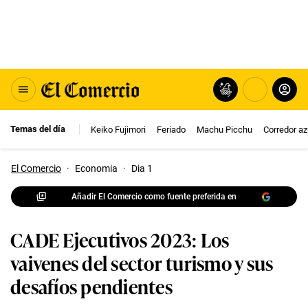
Temas del día
Keiko Fujimori
Feriado
Machu Picchu
Corredor az
El Comercio
·
Economia
·
Dia 1
Añadir El Comercio como fuente preferida en
CADE Ejecutivos 2023: Los
vaivenes del sector turismo y sus
desafíos pendientes