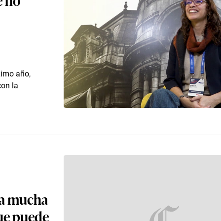
ximo año,
con la
ca mucha
ue puede