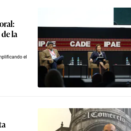
oral:
 de la
mplificando el
ta