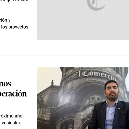
ción y
 los proyectos
nos
operación
próximo año
 vehicular.