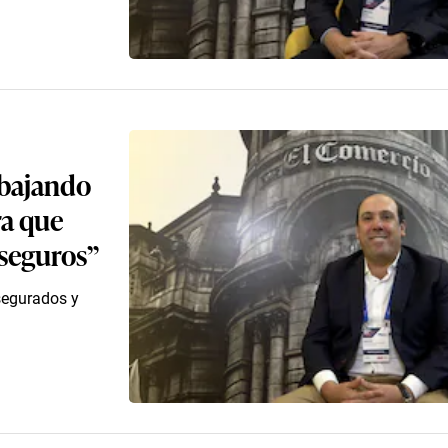
abajando
ra que
seguros”
segurados y