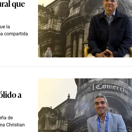
ral que
que la
sea compartida
lido a
leña de
ma Christian