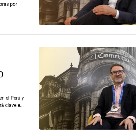
bras por
0
en el Perú y
á clave e...