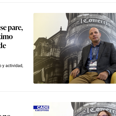
se pare,
óximo
 de
 y actividad,
e no