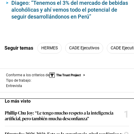
Diageo: “Tenemos el 3% del mercado de bebidas
alcohólicas y ahí vemos todo el potencial de
seguir desarrollándonos en Perú”
Seguir temas
HERMES
CADE Ejecutivos
CADE Ejecut
Conforme a los criterios de
Tipo de trabajo:
Entrevista
Lo más visto
1
Phillip Chu Joy: “Le tengo mucho respeto a la inteligencia
artificial, pero también mucha desconfianza”
Diputados 2026-2031: Esta es la experiencia, nivel académico y