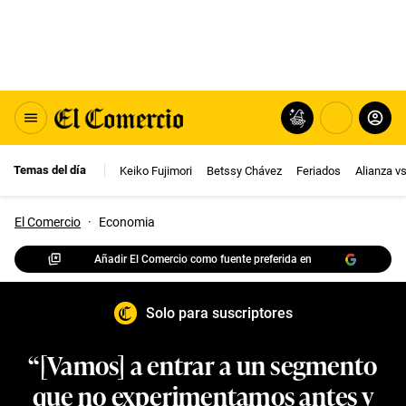
Temas del día
Keiko Fujimori
Betssy Chávez
Feriados
Alianza v
El Comercio
·
Economia
Añadir El Comercio como fuente preferida en
Solo para suscriptores
“[Vamos] a entrar a un segmento
que no experimentamos antes y