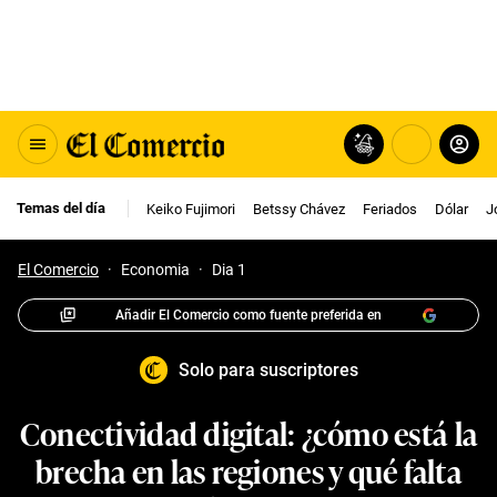
Temas del día
Keiko Fujimori
Betssy Chávez
Feriados
Dólar
J
El Comercio
·
Economia
·
Dia 1
Añadir El Comercio como fuente preferida en
Solo para suscriptores
Conectividad digital: ¿cómo está la
brecha en las regiones y qué falta