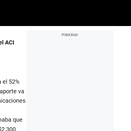
el ACI
a el 52%
 aporte va
nicaciones
maba que
$2.300