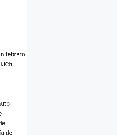
n febrero
AIJCh
auto
e
de
ía de