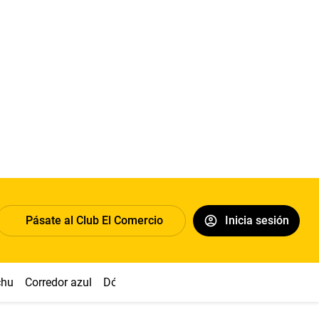
Pásate al Club El Comercio
Inicia sesión
chu
Corredor azul
Dólar
Congreso
Nasca
Acuña
Toled