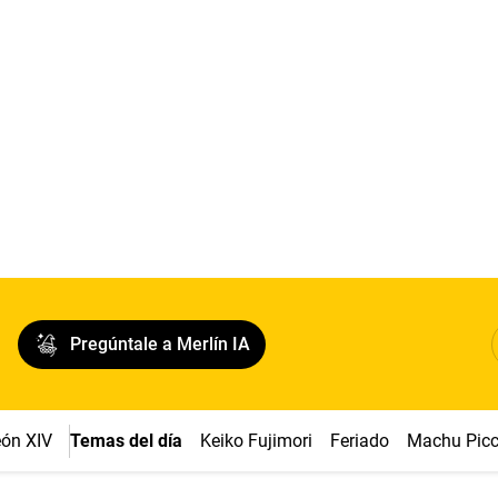
Pregúntale a Merlín IA
ón XIV
Temas del día
Keiko Fujimori
Feriado
Machu Pic