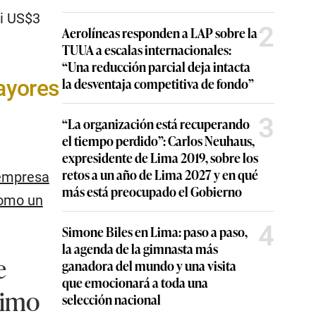
si US$3
2
Aerolíneas responden a LAP sobre la
TUUA a escalas internacionales:
“Una reducción parcial deja intacta
la desventaja competitiva de fondo”
ayores
3
“La organización está recuperando
el tiempo perdido”: Carlos Neuhaus,
expresidente de Lima 2019, sobre los
retos a un año de Lima 2027 y en qué
 empresa
más está preocupado el Gobierno
como un
4
Simone Biles en Lima: paso a paso,
la agenda de la gimnasta más
e
ganadora del mundo y una visita
que emocionará a toda una
nimo
selección nacional