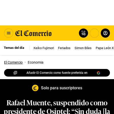
Temas del día
Keiko Fujimori
Feriados
Simon Biles
Papa León X
El Comercio
·
Economia
Añadir El Comercio como fuente preferida en
Solo para suscriptores
Rafael Muente, suspendido como
presidente de Osiptel: “Sin duda [la