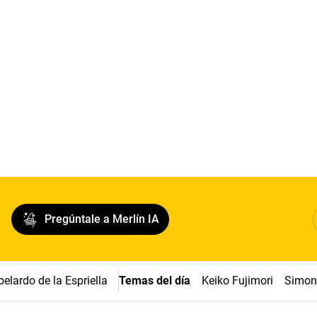
Pregúntale a Merlín IA
belardo de la Espriella
Temas del día
Keiko Fujimori
Simon 