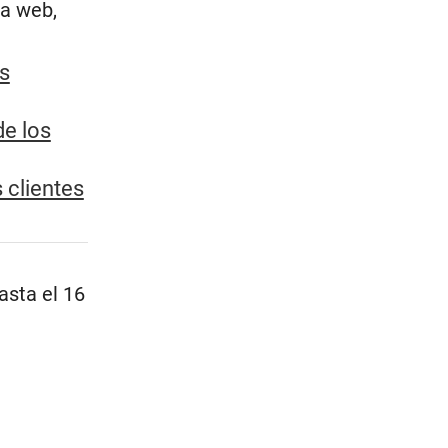
la web,
s
de los
 clientes
hasta el 16