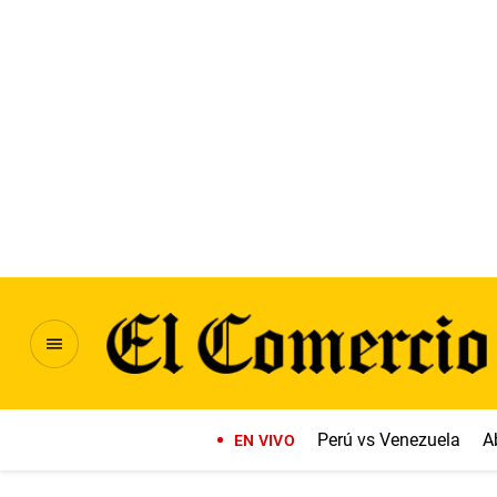
Perú vs Venezuela
A
EN VIVO