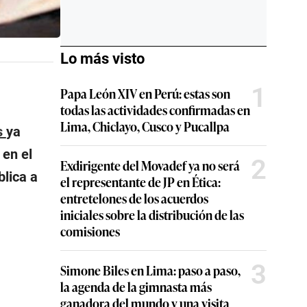
Lo más visto
1
Papa León XIV en Perú: estas son
todas las actividades confirmadas en
Lima, Chiclayo, Cusco y Pucallpa
s
ya
 en el
2
Exdirigente del Movadef ya no será
blica a
el representante de JP en Ética:
entretelones de los acuerdos
iniciales sobre la distribución de las
comisiones
3
Simone Biles en Lima: paso a paso,
la agenda de la gimnasta más
ganadora del mundo y una visita