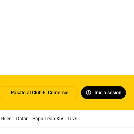
Pásate al Club El Comercio
Inicia sesión
Biles
Dólar
Papa León XIV
U vs Cristal
Congreso
Mach