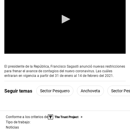
0
s
e
El presidente de la República, Francisco Sagasti anunció nuevas restricciones
c
para frenar el avance de contagios del nuevo coronavirus. Las cuáles
o
entraran en vigencia a partir del 31 de enero al 14 de febrero del 2021.
n
d
s
Seguir temas
Sector Pesquero
Anchoveta
Sector Pe
o
f
0
s
e
c
Conforme a los criterios de
o
Tipo de trabajo:
n
Noticias
d