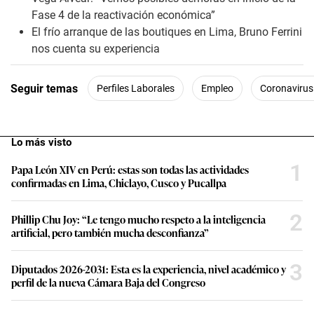
Fase 4 de la reactivación económica”
El frío arranque de las boutiques en Lima, Bruno Ferrini
nos cuenta su experiencia
Seguir temas
Perfiles Laborales
Empleo
Coronavirus
Lo más visto
1
Papa León XIV en Perú: estas son todas las actividades
confirmadas en Lima, Chiclayo, Cusco y Pucallpa
2
Phillip Chu Joy: “Le tengo mucho respeto a la inteligencia
artificial, pero también mucha desconfianza”
3
Diputados 2026-2031: Esta es la experiencia, nivel académico y
perfil de la nueva Cámara Baja del Congreso