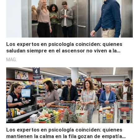
Los expertos en psicología coinciden: quienes
saludan siempre en el ascensor no viven a la
defensiva y tienen apertura social
MAG.
Los expertos en psicología coinciden: quienes
mantienen la calma en la fila gozan de empatía