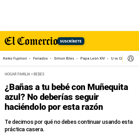
SUSCRÍBETE
Keiko Fujimori
Feriados
Simon Biles
Papa León XIV
U vs Cristal
Dó
HOGAR FAMILIA
>
BEBES
¿Bañas a tu bebé con Muñequita
azul? No deberías seguir
haciéndolo por esta razón
Te decimos por qué no debes continuar usando esta
práctica casera.