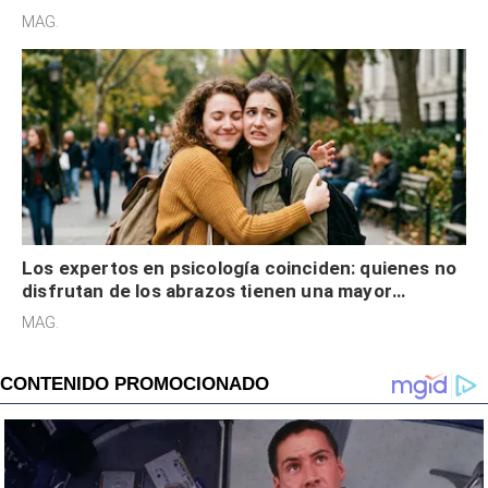
cognitiva, gratitud y no solo tienen autocontrol
MAG.
Los expertos en psicología coinciden: quienes no
disfrutan de los abrazos tienen una mayor
sensibilidad a los estímulos físicos y no es por
MAG.
desinterés