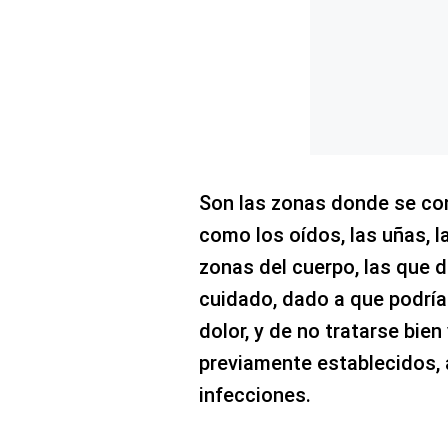
Concesionarias
Principios
Rectores
Buenas
Prácticas
Políticas
De
Privacidad
Son las zonas donde se con
Política
Integrada
como los oídos, las uñas, la
De
Gestión
zonas del cuerpo, las que
Derechos
cuidado, dado a que podría
Arco
dolor, y de no tratarse bie
Política
De
previamente establecidos, 
Cookies
infecciones.