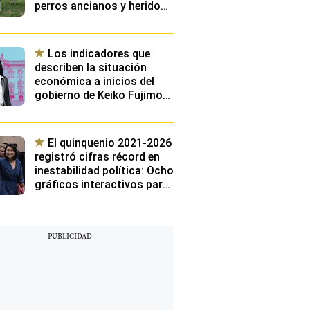
perros ancianos y heridos
que llevaban años
esperando ser adoptados
Los indicadores que
describen la situación
económica a inicios del
gobierno de Keiko Fujimori:
¿Cuáles serán los
principales retos de su
gestión?
El quinquenio 2021-2026
registró cifras récord en
inestabilidad política: Ocho
gráficos interactivos para
conocer los cargos más
volátiles de los últimos
cinco años