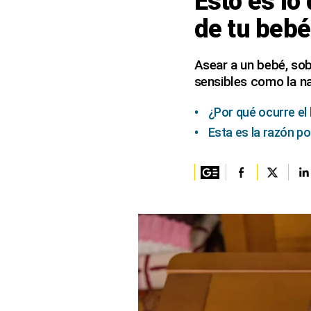
Esto es lo
de tu bebé
Columnistas
Provecho
Asear a un bebé, sob
sensibles como la na
Saltar intro
Política
¿Por qué ocurre el
Esta es la razón po
Economía
ECData
Lima
Perú
Mundo
DT
Luces