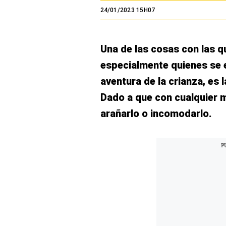
El Dominical
24/01/2023 15H07
Desde la redacción
Una de las cosas con las 
Videos
especialmente quienes se e
Archivo El Comercio
aventura de la crianza, es l
Notas contratadas
Dado a que con cualquier 
Blogs
arañarlo o incomodarlo.
Colecciones El Comercio
elcomercio.pe
Términos
Y
Condiciones
De
Uso
Oficinas