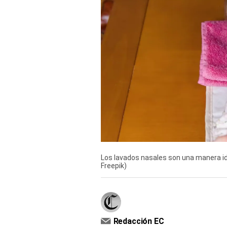
TV+
Tecnología y ciencias
Somos
Bienestar
Hogar y Familia
Respuestas
Mag
Viù
Los lavados nasales son una manera ide
Freepik)
Vamos
Ruedas y Tuercas
Casa y Más
Redacción EC