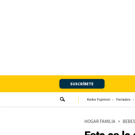
Portada
Edición Impresa
Club El Comercio
Newsletters
Editorial
SUSCRÍBETE
Día 1
Audiencias Vecinales
Keiko Fujimori
Feriados
Corresponsales escolares
HOGAR FAMILIA
>
BEBE
Podcast
Juegos