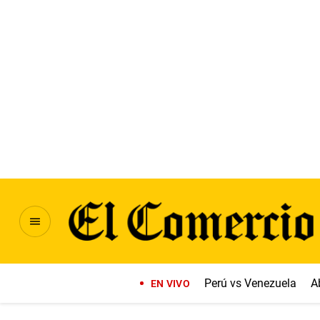
Perú vs Venezuela
A
EN VIVO