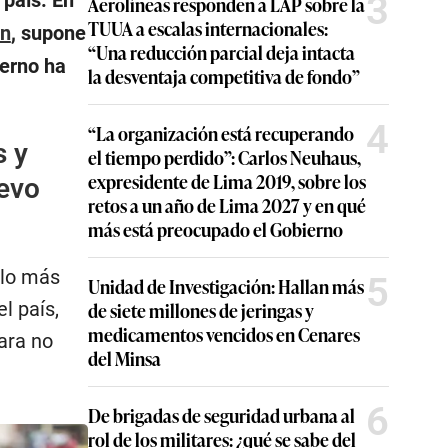
3
 país. En
Aerolíneas responden a LAP sobre la
TUUA a escalas internacionales:
on
, supone
“Una reducción parcial deja intacta
ierno ha
la desventaja competitiva de fondo”
4
“La organización está recuperando
s y
el tiempo perdido”: Carlos Neuhaus,
expresidente de Lima 2019, sobre los
uevo
retos a un año de Lima 2027 y en qué
más está preocupado el Gobierno
llo más
5
Unidad de Investigación: Hallan más
l país,
de siete millones de jeringas y
medicamentos vencidos en Cenares
ara no
del Minsa
6
De brigadas de seguridad urbana al
rol de los militares: ¿qué se sabe del