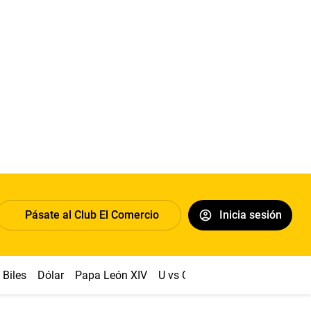
Pásate al Club El Comercio
Inicia sesión
Biles
Dólar
Papa León XIV
U vs Cristal
Congreso
Mach