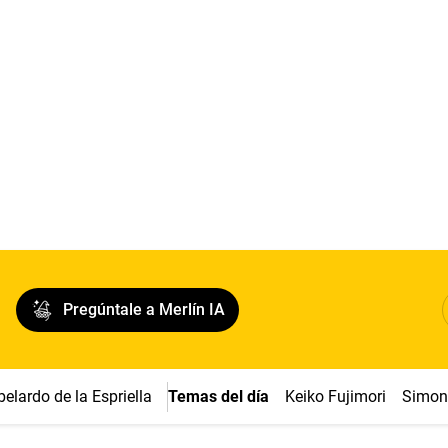
Pregúntale a Merlín IA
belardo de la Espriella
Temas del día
Keiko Fujimori
Simon 