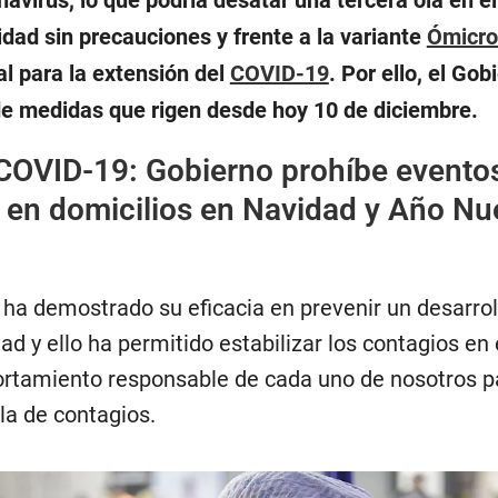
avirus, lo que podría desatar una tercera ola en el
dad sin precauciones y frente a la variante
Ómicr
l para la extensión del
COVID-19
. Por ello, el Gob
de medidas que rigen desde hoy 10 de diciembre.
COVID-19: Gobierno prohíbe evento
s en domicilios en Navidad y Año N
n ha demostrado su eficacia en prevenir un desarro
d y ello ha permitido estabilizar los contagios en e
rtamiento responsable de cada uno de nosotros p
ola de contagios.