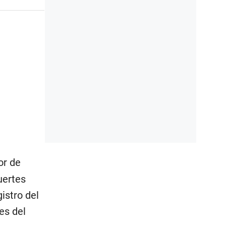
or de
uertes
istro del
es del