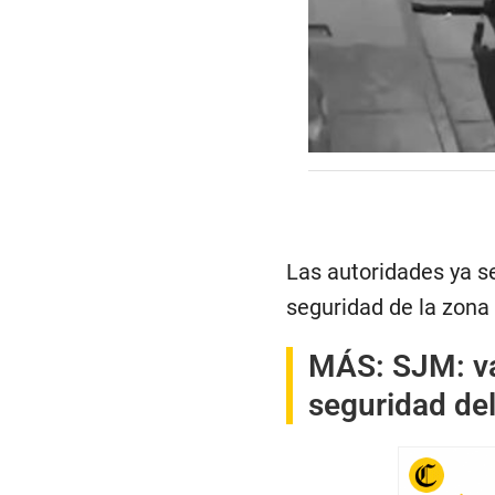
0
s
e
c
o
n
d
Las autoridades ya s
s
o
seguridad de la zona 
f
0
s
MÁS:
SJM: v
e
c
seguridad del
o
n
d
s
V