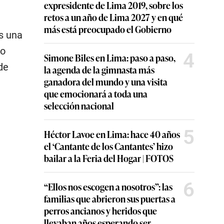
expresidente de Lima 2019, sobre los
retos a un año de Lima 2027 y en qué
más está preocupado el Gobierno
s una
mo
4
Simone Biles en Lima: paso a paso,
de
la agenda de la gimnasta más
ganadora del mundo y una visita
que emocionará a toda una
selección nacional
5
Héctor Lavoe en Lima: hace 40 años
el ‘Cantante de los Cantantes’ hizo
bailar a la Feria del Hogar | FOTOS
6
“Ellos nos escogen a nosotros”: las
familias que abrieron sus puertas a
perros ancianos y heridos que
llevaban años esperando ser