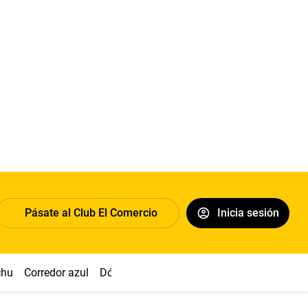
Pásate al Club El Comercio
Inicia sesión
chu
Corredor azul
Dólar
Congreso
Nasca
Acuña
Toled