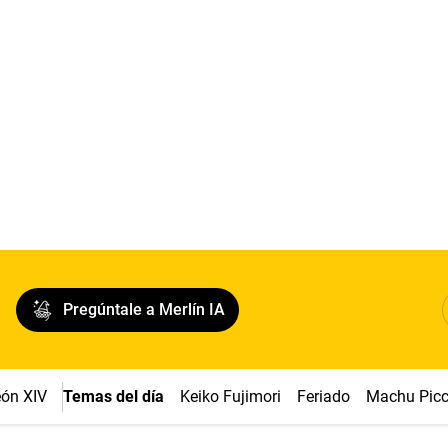
Pregúntale a Merlín IA
ón XIV
Temas del día
Keiko Fujimori
Feriado
Machu Pic