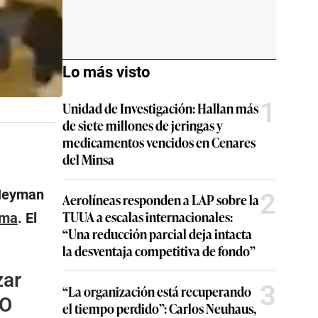
Lo más visto
1
Unidad de Investigación: Hallan más
de siete millones de jeringas y
medicamentos vencidos en Cenares
del Minsa
 Neyman
2
Aerolíneas responden a LAP sobre la
TUUA a escalas internacionales:
ima
. El
“Una reducción parcial deja intacta
la desventaja competitiva de fondo”
zar
3
“La organización está recuperando
EO
el tiempo perdido”: Carlos Neuhaus,