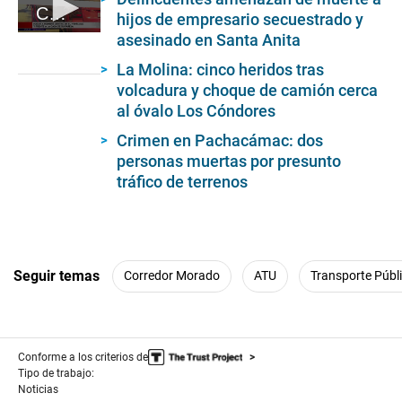
Crimen en Magdalena
hijos de empresario secuestrado y
asesinado en Santa Anita
0
seconds
of
La Molina: cinco heridos tras
1
volcadura y choque de camión cerca
minute,
al óvalo Los Cóndores
35
seconds
Crimen en Pachacámac: dos
personas muertas por presunto
tráfico de terrenos
Seguir temas
Corredor Morado
ATU
Transporte Públ
Conforme a los criterios de
Tipo de trabajo:
Noticias