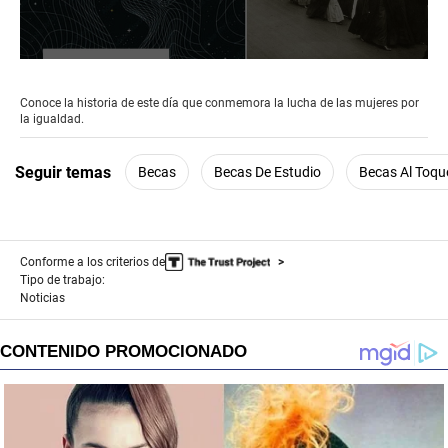
0
seconds
of
Conoce la historia de este día que conmemora la lucha de las mujeres por
2
la igualdad.
minutes,
35
seconds
Seguir temas
Becas
Becas De Estudio
Becas Al Toqu
Conforme a los criterios de
Tipo de trabajo:
Noticias