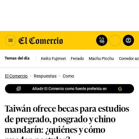
Temas del día
Keiko Fujimori
Feriado
Machu Picchu
Corredor az
El Comercio
·
Respuestas
·
Como
Añadir El Comercio como fuente preferida en
Taiwán ofrece becas para estudios
de pregrado, posgrado y chino
mandarín: ¿quiénes y cómo