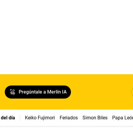
Pregúntale a Merlín IA
del día
Keiko Fujimori
Feriados
Simon Biles
Papa Leó