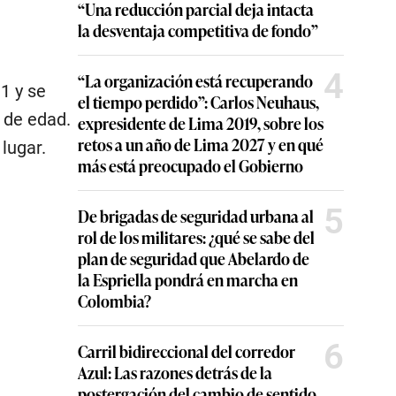
“Una reducción parcial deja intacta
la desventaja competitiva de fondo”
4
“La organización está recuperando
1 y se
el tiempo perdido”: Carlos Neuhaus,
s de edad.
expresidente de Lima 2019, sobre los
retos a un año de Lima 2027 y en qué
lugar.
más está preocupado el Gobierno
5
De brigadas de seguridad urbana al
rol de los militares: ¿qué se sabe del
plan de seguridad que Abelardo de
la Espriella pondrá en marcha en
Colombia?
6
Carril bidireccional del corredor
Azul: Las razones detrás de la
postergación del cambio de sentido