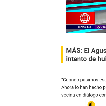
0
s
e
c
MÁS:
El Agus
o
n
intento de hu
d
s
o
f
1
m
“Cuando pusimos esa
i
n
Ahora lo han hecho p
u
t
vecina en diálogo co
e
,
3