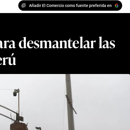
Añadir El Comercio como fuente preferida en
para desmantelar las
erú