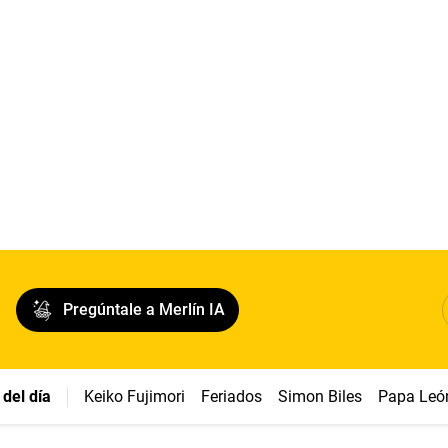
Pregúntale a Merlín IA
del día
Keiko Fujimori
Feriados
Simon Biles
Papa Leó