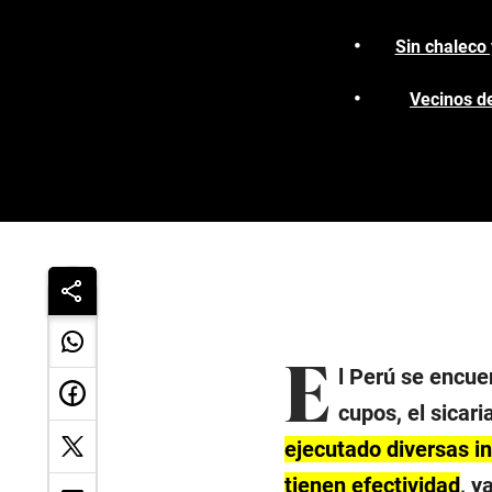
Sin chaleco 
Vecinos de
E
l Perú se encue
cupos, el sicari
ejecutado diversas in
tienen efectividad
, y