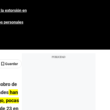
 la extorsión en
tos personales
Guardar
cobro de
dades
han
go, pocas
de 23 en