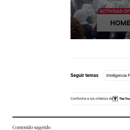
0
seconds
of
6
minutes,
54
seconds
Volume
90%
Seguir temas
Inteligencia P
Conforme a los criterios de
Contenido sugerido