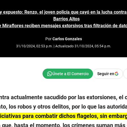
y expuesto: Renzo, el joven policía que cayó en la lucha contra
Barrios Altos
 Miraflores reciben mensajes extorsivos tras filtración de da
Por
Carlos Gonzales
31/10/2024, 02:53 p.m. | Actualizado 31/10/2024, 05:54 p.m.
Seguir en
ntra actualmente sacudido por las extorsiones, el 
ato, los robos y otros delitos, por lo que las autori
iciativas para combatir dichos flagelos, sin embar
a que, hasta el momento, los crímenes suman más 