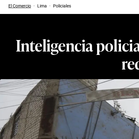
El Comercio
·
Lima
·
Policiales
Inteligencia polici
re