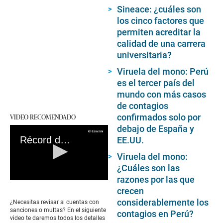
Sineace: ¿cuáles son
los cinco factores que
permiten acreditar la
calidad de una carrera
universitaria?
Viruela del mono: Perú
es el tercer país del
mundo con más casos
de contagios
confirmados solo por
VIDEO RECOMENDADO
debajo de España y
Récord de Conductor: Revisa aquí si tienes multas o sanciones pendientes
EE.UU.
Viruela del mono:
¿Cuáles son las
razones por las que
0
crecen
seconds
of
considerablemente los
¿Necesitas revisar si cuentas con
0
sanciones o multas? En el siguiente
contagios en Perú?
seconds
video te daremos todos los detalles