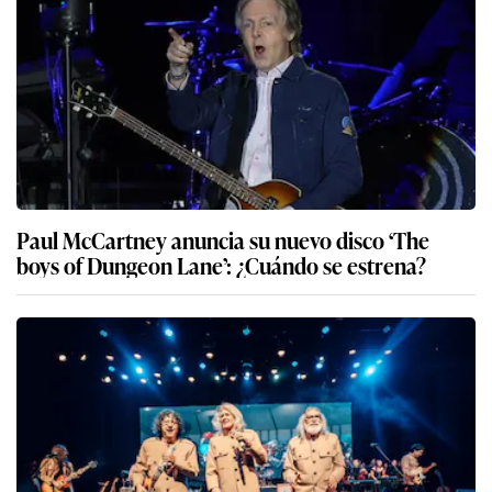
Paul McCartney anuncia su nuevo disco ‘The
boys of Dungeon Lane’: ¿Cuándo se estrena?