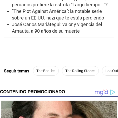
peruanos prefiere la estrofa “Largo tiempo...”?
“The Plot Against América”: la notable serie
sobre un EE.UU. nazi que te estás perdiendo
José Carlos Mariátegui: valor y vigencia del
Amauta, a 90 años de su muerte
Seguir temas
The Beatles
The Rolling Stones
Los Out