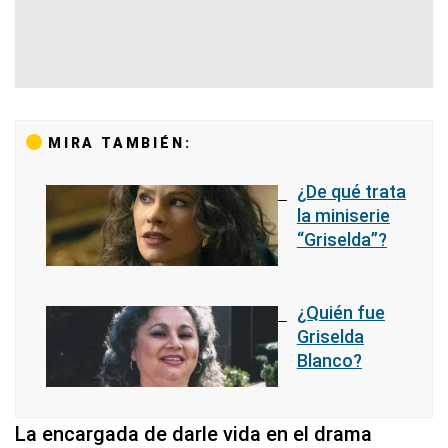
MIRA TAMBIÉN:
¿De qué trata
la miniserie
“Griselda”?
¿Quién fue
Griselda
Blanco?
La encargada de darle vida en el drama