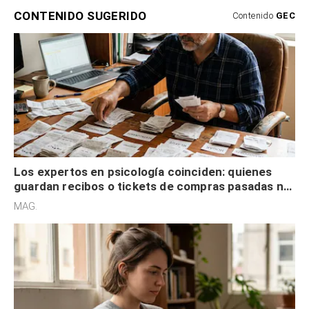
CONTENIDO SUGERIDO
Contenido
GEC
Los expertos en psicología coinciden: quienes
guardan recibos o tickets de compras pasadas no
son acumuladores, sino que tienen necesidad de
MAG.
control