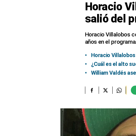
Horacio Vi
elcomercio.pe
salió del 
Términos
Y
Condiciones
Horacio Villalobos c
De
años en el programa
Uso
Oficinas
Horacio Villalobos
Concesionarias
¿Cuál es el alto s
Principios
William Valdés as
Rectores
Buenas
Prácticas
Políticas
De
Privacidad
Política
Integrada
De
Gestión