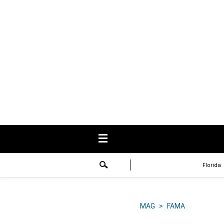
USA
Respuestas
Fama
Historias
Data
Videos
Recetas
Florida
Virales
Lo último
MAG
>
FAMA
Volver a El Comercio