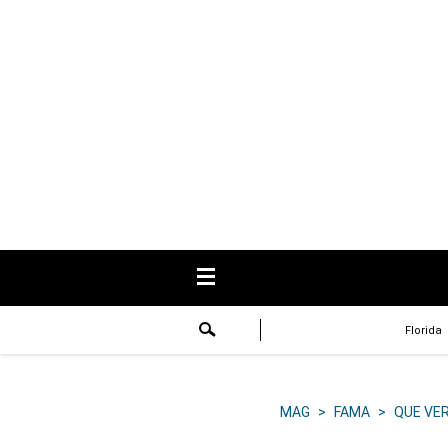
USA
Respuestas
Fama
Historias
Data
Videos
Recetas
Florida
Virales
Lo último
MAG
>
FAMA
>
QUE VE
Volver a El Comercio