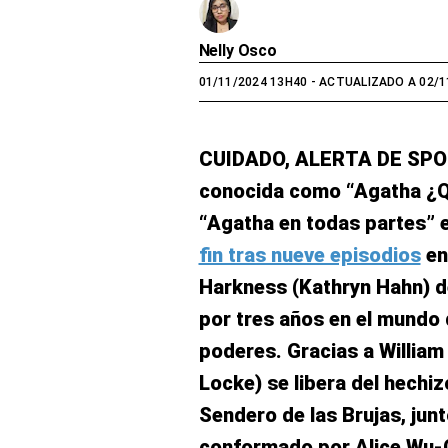
Nelly Osco
01/11/2024 13H40
- ACTUALIZADO A 02/1
CUIDADO, ALERTA DE SPOI
conocida como “Agatha ¿Qu
“Agatha en todas partes” 
fin tras nueve episodios
en
Harkness (Kathryn Hahn) 
por tres años en el mundo
poderes. Gracias a William 
Locke) se libera del hechiz
Sendero de las Brujas, jun
conformado por Alice Wu-Gul