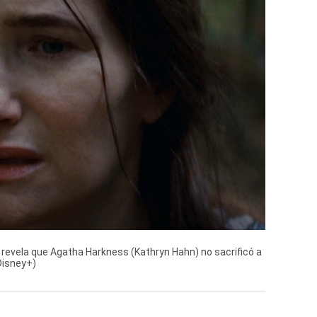
 se revela que Agatha Harkness (Kathryn Hahn) no sacrificó a
 Disney+)