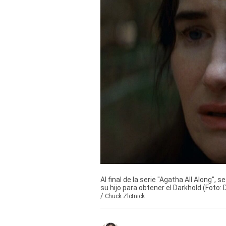
Derechos
Arco
Política
De
Cookies
Al final de la serie "Agatha All Along",
su hijo para obtener el Darkhold (Foto:
/
Chuck Zlotnick