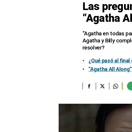
Las pregun
elcomercio.pe
“Agatha Al
Términos
Y
Condiciones
“Agatha en todas pa
De
Agatha y Billy compl
Uso
resolver?
Oficinas
Concesionarias
¿Qué pasó al final
Principios
“Agatha All Along
Rectores
Buenas
Prácticas
Políticas
De
Privacidad
Política
Integrada
De
Gestión