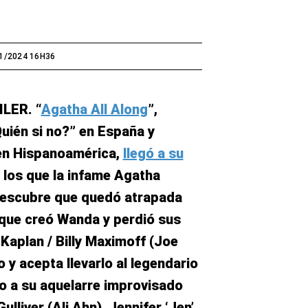
1/2024 16H36
LER. “
Agatha All Along
”,
ién si no?” en España y
en Hispanoamérica,
llegó a su
 los que la infame Agatha
descubre que quedó atrapada
 que creó Wanda y perdió sus
Kaplan / Billy Maximoff (Joe
o y acepta llevarlo al legendario
to a su aquelarre improvisado
liver (Ali Ahn), Jennifer ‘Jen’